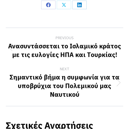
Share
Share
Share
on
on
on
Facebook
X
LinkedIn
Post
PREVIOUS
navigation
Ανασυντάσσεται το Ισλαμικό κράτος
Previous
με τις ευλογίες ΗΠΑ και Τουρκίας!
post:
NEXT
Σημαντικό βήμα η συμφωνία για τα
υποβρύχια του Πολεμικού μας
Next
Ναυτικού
post:
Σχετικές Αναρτήσεις