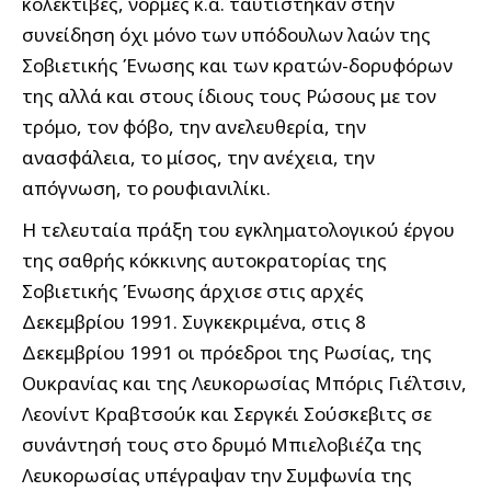
κολεκτίβες, νόρμες κ.α. ταυτίστηκαν στην
συνείδηση όχι μόνο των υπόδουλων λαών της
Σοβιετικής Ένωσης και των κρατών-δορυφόρων
της αλλά και στους ίδιους τους Ρώσους με τον
τρόμο, τον φόβο, την ανελευθερία, την
ανασφάλεια, το μίσος, την ανέχεια, την
απόγνωση, το ρουφιανιλίκι.
Η τελευταία πράξη του εγκληματολογικού έργου
της σαθρής κόκκινης αυτοκρατορίας της
Σοβιετικής Ένωσης άρχισε στις αρχές
Δεκεμβρίου 1991. Συγκεκριμένα, στις 8
Δεκεμβρίου 1991 οι πρόεδροι της Ρωσίας, της
Ουκρανίας και της Λευκορωσίας Μπόρις Γιέλτσιν,
Λεονίντ Κραβτσούκ και Σεργκέι Σούσκεβιτς σε
συνάντησή τους στο δρυμό Μπιελοβιέζα της
Λευκορωσίας υπέγραψαν την Συμφωνία της