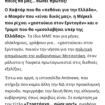
ποιος θα μας… σώσει πρώτος!
Ο Χαφτάρ που θα «πεθάνει για την Ελλάδα»,
ο Μακρόν που «είναι δικός μας», η Μέρκελ
που ρίχνει «χαστούκια στον Ερντογάν» και ο
Τραμπ που θα «μεσολαβήσει υπέρ της
Ελλάδας».
Τα ίδια ΜΜΕ που για μήνες
ολόκληρους, γράφουν για… «χαστούκια» στον
Ερντογάν, ποιούν την νήσσα για την
πολιτική
απομόνωση της κυβερνήσεως Μητσοτάκη,
όταν
μάλιστα η Τουρκία πρωταγωνιστεί στις διεθνείς
εξελίξεις.
Έστω και αργά, η ιστοσελίδα Antinews, που
στήριξε όσο καμία άλλη την ΝΔ στην προεκλογική
περίοδο, περιγράφει την δεινή θέση της ελληνικής
κυβέρνησης όπως ακριβώς είναι. Σε ανάρτηση με
τον τίτλο
«Στρατάρχα… σώσε μας!»,
αναφέρει