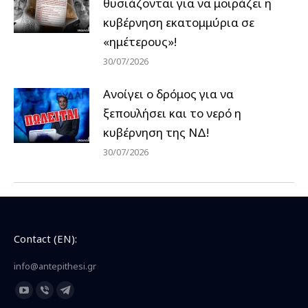
θυσιάζονται για να μοιράζει η
κυβέρνηση εκατομμύρια σε
«ημέτερους»!
30/07/2026
Ανοίγει ο δρόμος για να
ξεπουλήσει και το νερό η
κυβέρνηση της ΝΔ!
30/07/2026
Contact (EN):
info@antepithesi.gr
Find us on:
YouTube
Viber
Telegram