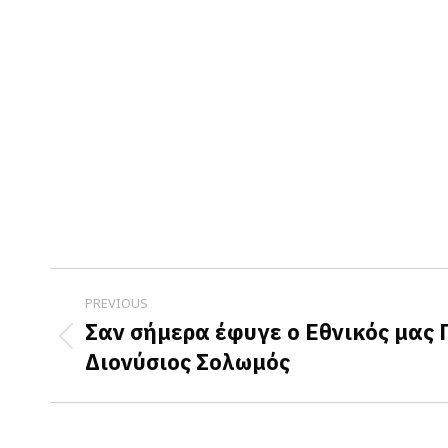
Post
PREVIOUS
navigation
Σαν σήμερα έφυγε ο Εθνικός μας 
Previous
Διονύσιος Σολωμός
post: