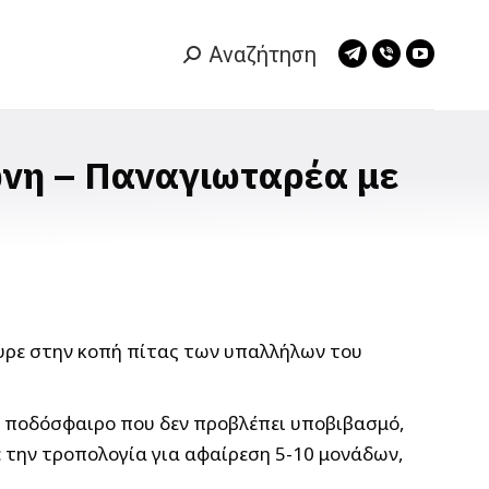
Αναζήτηση
Search:
Telegram
Viber
YouTub
page
page
page
opens
opens
opens
in
in
in
νη – Παναγιωταρέα με
new
new
new
window
window
window
ουρε στην κοπή πίτας των υπαλλήλων του
ο ποδόσφαιρο που δεν προβλέπει υποβιβασμό,
 την τροπολογία για αφαίρεση 5-10 μονάδων,