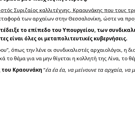
γνωστός Συριζαίος καλλιτέχνης, Κραουνάκης που τους 
εταφορά των αρχαίων στην Θεσσαλονίκη, ώστε να προ
έδειξε το επίπεδο του Υπουργείου, των συνδικαλι
τες είναι όλες οι μεταπολιτευτικές κυβερνήσεις.
ου”, όπως την λένε οι συνδικαλιστές αρχαιολόγοι, η 
 το θέμα για να μην θίγεται η κολλητή της Λίνα, το θ
ς του Κραουνάκη
“
έα έα έα, να μείνουνε τα αρχαία, να μ