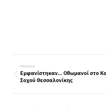
Post
navigation
PREVIOUS
Εμφανίστηκαν… Οθωμανοί στο Κα
Previous
Σοχού Θεσσαλονίκης
post: