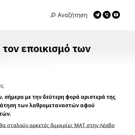
Αναζήτηση
Search:
Telegram
Viber
YouTub
page
page
page
opens
opens
opens
in
in
in
 τον εποικισμό των
new
new
new
window
window
window
 σήμερα με την δεύτερη φορά αριστερά της
κράτηση των λαθρομεταναστών αφού
τών.
θα σταλούν αρκετές διμοιρίες ΜΑΤ στην Λέσβο