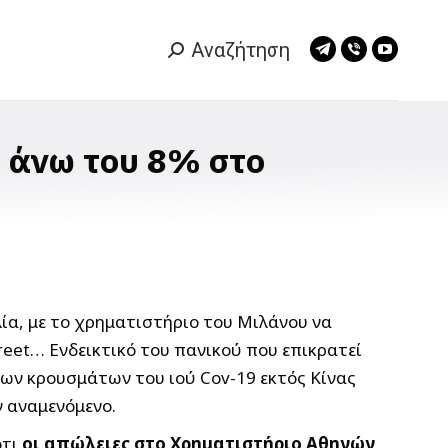
Αναζήτηση
Search:
Telegram
Viber
YouTub
page
page
page
opens
opens
opens
in
in
in
α άνω του 8% στο
new
new
new
window
window
window
ία, με το χρηματιστήριο του Μιλάνου να
reet… Ενδεικτικό του πανικού που επικρατεί
 των κρουσμάτων του ιού Cov-19 εκτός Κίνας
ν αναμενόμενο.
ότι
οι απώλειες στο Χρηματιστήριο Αθηνών