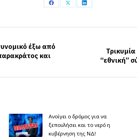
Share
Share
Share
on
on
on
Facebook
X
LinkedIn
τυνομικό έξω από
Τρικυμία
 παρακράτος και
Next
“εθνική” σ
post:
Ανοίγει ο δρόμος για να
ξεπουλήσει και το νερό η
κυβέρνηση της ΝΔ!