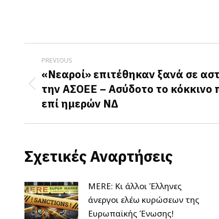
Post
PREVIOUS
navigation
«Νεαροί» επιτέθηκαν ξανά σε ασ
την ΑΣΟΕΕ – Ασύδοτο το κόκκινο
Previous
επί ημερών ΝΔ
post:
Σχετικές Αναρτήσεις
MERE: Κι άλλοι Έλληνες
άνεργοι ελέω κυρώσεων της
Ευρωπαϊκής Ένωσης!