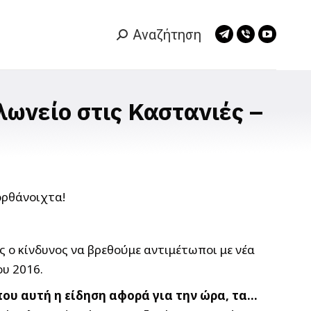
Αναζήτηση
Search:
Telegram
Viber
YouTub
page
page
page
opens
opens
opens
in
in
in
λωνείο στις Καστανιές –
new
new
new
window
window
window
ς ο κίνδυνος να βρεθούμε αντιμέτωποι με νέα
ου 2016.
ου αυτή η είδηση αφορά για την ώρα, τα…