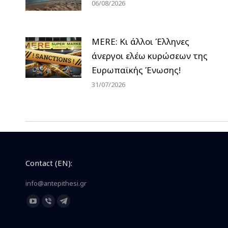
06/08/2026
MERE: Κι άλλοι Έλληνες
άνεργοι ελέω κυρώσεων της
Ευρωπαϊκής Ένωσης!
31/07/2026
Contact (EN):
info@antepithesi.gr
Find us on:
YouTube
Viber
Telegram
page
page
page