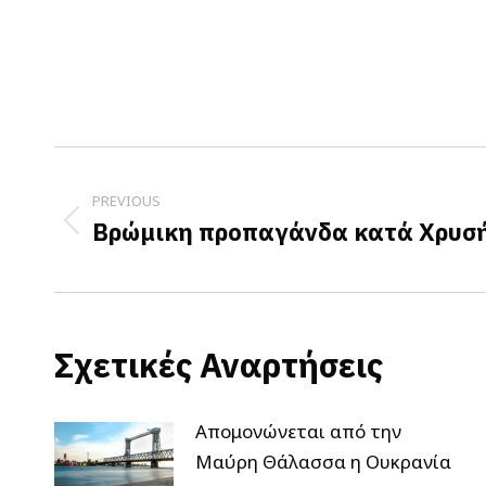
Post
navigation
PREVIOUS
Βρώμικη προπαγάνδα κατά Χρυσή
Previous
post:
Σχετικές Αναρτήσεις
Απομονώνεται από την
Μαύρη Θάλασσα η Ουκρανία