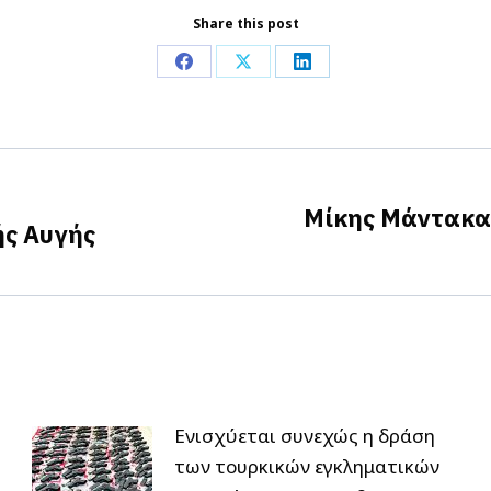
Share this post
Share
Share
Share
on
on
on
Facebook
X
LinkedIn
Μίκης Μάντακας
ς Αυγής
Next
post:
Ενισχύεται συνεχώς η δράση
των τουρκικών εγκληματικών