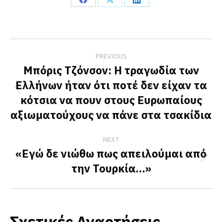
Share
Share
Share
on
on
on
Facebook
X
LinkedIn
Post
PREVIOUS
navigation
Μπόρις Τζόνσον: Η τραγωδία των
Ελλήνων ήταν ότι ποτέ δεν είχαν τα
Previous
κότσια να πουν στους Ευρωπαίους
post:
αξιωματούχους να πάνε στα τσακίδια
NEXT
«Εγώ δε νιώθω πως απειλούμαι από
Next
την Τουρκία…»
post:
Σχετικές Αναρτήσεις