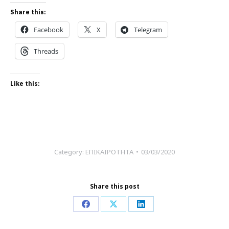
Share this:
Facebook
X
Telegram
Threads
Like this:
Category:
ΕΠΙΚΑΙΡΟΤΗΤΑ
03/03/2020
Share this post
Share
Share
Share
on
on
on