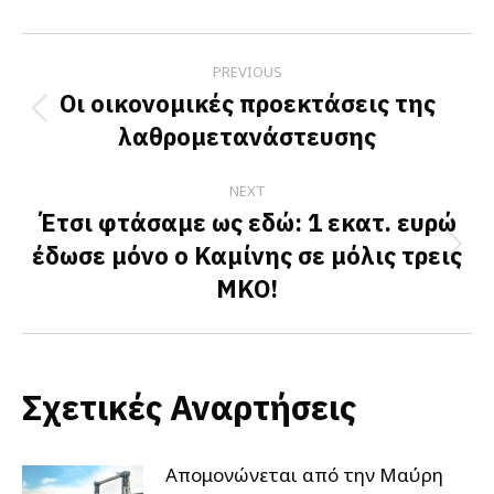
Facebook
X
LinkedIn
Post
PREVIOUS
navigation
Οι οικονομικές προεκτάσεις της
Previous
λαθρομετανάστευσης
post:
NEXT
Έτσι φτάσαμε ως εδώ: 1 εκατ. ευρώ
έδωσε μόνο ο Καμίνης σε μόλις τρεις
Next
ΜΚΟ!
post:
Σχετικές Αναρτήσεις
Απομονώνεται από την Μαύρη