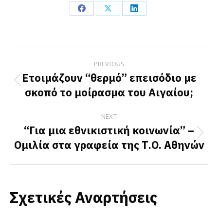
Share
Share
Share
on
on
on
Facebook
X
LinkedIn
Post
PREVIOUS
navigation
Ετοιμάζουν “θερμό” επεισόδιο με
Previous
σκοπό το μοίρασμα του Αιγαίου;
post:
NEXT
“Για μια εθνικιστική κοινωνία” –
Next
Ομιλία στα γραφεία της Τ.Ο. Αθηνών
post:
Σχετικές Αναρτήσεις