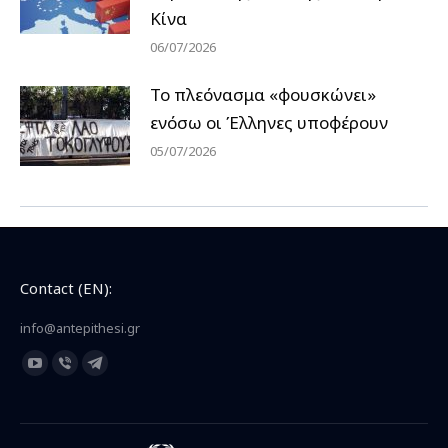
Κίνα
06/07/2026
Το πλεόνασμα «φουσκώνει»
ενόσω οι Έλληνες υποφέρουν
05/07/2026
Contact (EN):
info@antepithesi.gr
Find us on:
YouTube
Viber
Telegram
page
page
page
opens
opens
opens