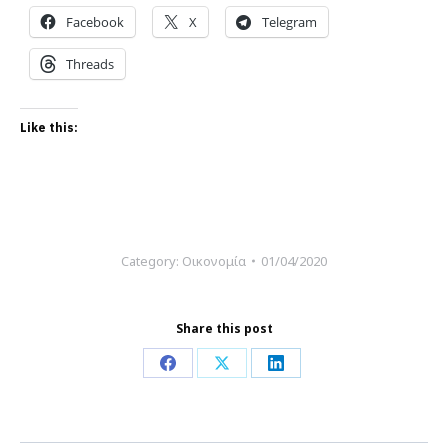
Facebook
X
Telegram
Threads
Like this:
Category:
Οικονομία
01/04/2020
Share this post
Share
Share
Share
on
on
on
Facebook
X
LinkedIn