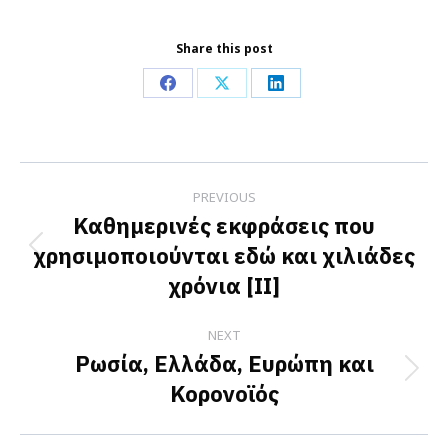
Share this post
Share
Share
Share
on
on
on
Facebook
X
LinkedIn
Post
PREVIOUS
navigation
Καθημερινές εκφράσεις που
χρησιμοποιούνται εδώ και χιλιάδες
Previous
χρόνια [IΙ]
post:
NEXT
Ρωσία, Ελλάδα, Ευρώπη και
Next
Κορονοϊός
post: