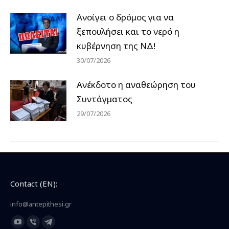
Ανοίγει ο δρόμος για να
ξεπουλήσει και το νερό η
κυβέρνηση της ΝΔ!
30/07/2026
Ανέκδοτο η αναθεώρηση του
Συντάγματος
29/07/2026
Contact (EN):
info@antepithesi.gr
Find us on:
YouTube
Viber
Telegram