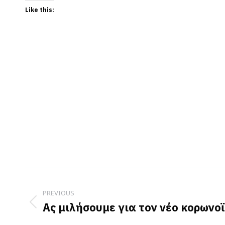
Like this:
Post
navigation
PREVIOUS
Ας μιλήσουμε για τον νέο κορωνοϊ
Previous
post: