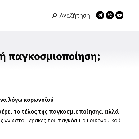
Αναζήτηση
Search:
Telegram
Viber
YouTub
page
page
page
opens
opens
opens
in
in
in
new
new
new
ρή παγκοσμιοποίηση;
window
window
window
ίνα λόγω κορωνοϊού
φέρει το τέλος της παγκοσμιοποίησης, αλλά
ς γνωστοί ιέρακες του παγκόσμιου οικονομικού