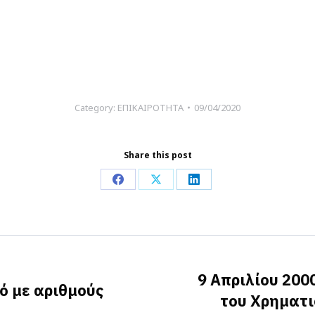
Category:
ΕΠΙΚΑΙΡΟΤΗΤΑ
09/04/2020
Share this post
Share
Share
Share
on
on
on
Facebook
X
LinkedIn
9 Απριλίου 200
ό με αριθμούς
Next
του Χρηματι
post: