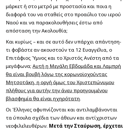
μάρκετ ή στο μετρό με προστασία και ποια η
διαφορά του να σταθείς στο προαύλιο του ιερού
Ναού και να παρακολουθήσεις έστω από
απόσταση την Ακολουθία;
Και κυρίως – και σε αυτό δεν υπάρχει απάντηση-
τι φοβάστε αν ακουστούν τα 12 Ευαγγέλια, ο
Επιτάφιος Ύμνος και το Χριστός Ανέστη από τα
μεγάφωνα;
Αυτή η Μεγάλη Εβδομάδα και Λαμπρή
θα είναι βουβή λόγω της κορωνοϊοχούντας
Μητσοτάκη, η οργή όμως του Χριστεπώνυμου
πλήθους για αυτήν την άνευ προηγουμένου
βλασφημία θα είναι ηχηρότατη
.
Οι Έλληνες αφυπνίζονται και αντιλαμβάνονται
τα ύπουλα σχέδια των άθεων και αντίχριστων
νεοφιλελευθέρων.
Μετά την Σταύρωση, έρχεται