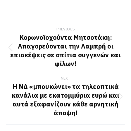
on
on
on
Facebook
X
LinkedIn
Post
PREVIOUS
navigation
Κορωνοϊοχούντα Μητσοτάκη:
Απαγορεύονται την Λαμπρή οι
Previous
επισκέψεις σε σπίτια συγγενών και
post:
φίλων!
NEXT
Η ΝΔ «μπουκώνει» τα τηλεοπτικά
κανάλια με εκατομμύρια ευρώ και
Next
αυτά εξαφανίζουν κάθε αρνητική
post:
άποψη!