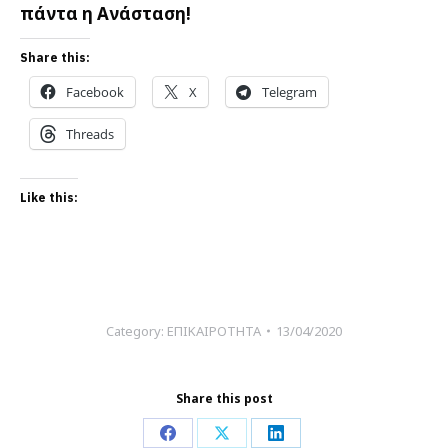
πάντα η Ανάσταση!
Share this:
Facebook
X
Telegram
Threads
Like this:
Category:
ΕΠΙΚΑΙΡΟΤΗΤΑ
13/04/2020
Share this post
Share
Share
Share