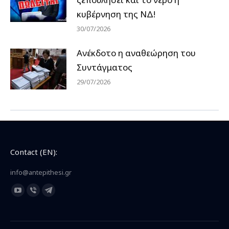
κυβέρνηση της ΝΔ!
30/07/2026
Ανέκδοτο η αναθεώρηση του
Συντάγματος
29/07/2026
Contact (EN):
info@antepithesi.gr
Find us on:
YouTube
Viber
Telegram
page
page
page
opens
opens
opens