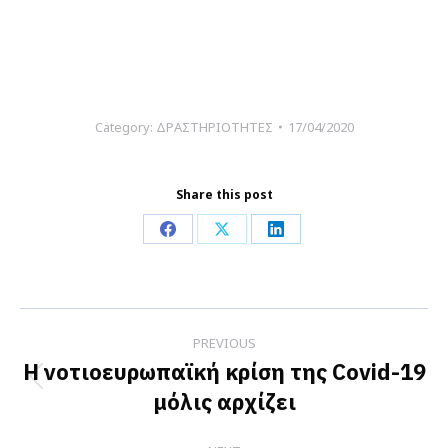
Category:
ΔΡΑΣΤΗΡΙΟΤΗΤΕΣ
17/04/2020
Share this post
Share
Share
Share
on
on
on
Facebook
X
LinkedIn
Post
PREVIOUS
navigation
Η νοτιοευρωπαϊκή κρίση της Covid-19
Previous
μόλις αρχίζει
post: