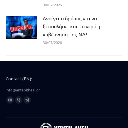
30/07/2026
Ανοίγει ο δρόμος για να
ξεπουλήσει και το νερό η
κυβέρνηση της ΝΔ!
30/07/2026
Contact (EN):
info@antepithesi.gr
Find us on:
YouTube
Viber
Telegram
page
page
page
opens
opens
opens
in
in
in