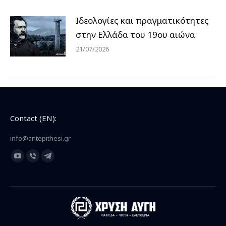
Ιδεολογίες και πραγματικότητες
στην Ελλάδα του 19ου αιώνα
21/07/2026
Contact (EN):
info@antepithesi.gr
Find us on:
YouTube
Viber
Telegram
page
page
page
opens
opens
opens
in
in
in
new
new
new