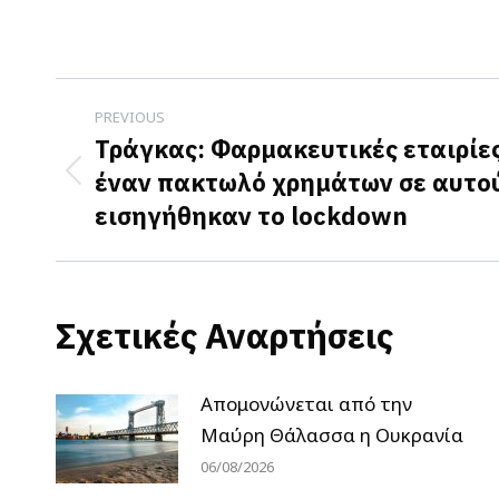
Post
PREVIOUS
navigation
Τράγκας: Φαρμακευτικές εταιρίες
έναν πακτωλό χρημάτων σε αυτο
Previous
εισηγήθηκαν το lockdown
post:
Σχετικές Αναρτήσεις
Απομονώνεται από την
Μαύρη Θάλασσα η Ουκρανία
06/08/2026