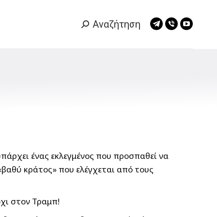
Αναζήτηση
Search:
Telegram
Viber
YouTub
page
page
page
opens
opens
opens
in
in
in
new
new
new
window
window
window
ά υπάρχει ένας εκλεγμένος που προσπαθεί να
ο «βαθύ κράτος» που ελέγχεται από τους
χι στον Τραμπ!