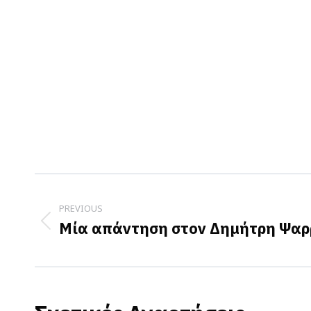
Post
navigation
PREVIOUS
Μία απάντηση στον Δημήτρη Ψαρ
Previous
post: