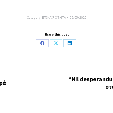
Category:
ΕΠΙΚΑΙΡΟΤΗΤΑ
22/05/2020
Share this post
Share
Share
Share
on
on
on
Facebook
X
LinkedIn
“Nil desperandu
ρά
Next
στ
post: