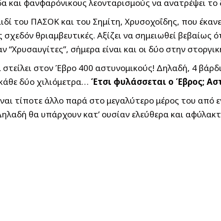
α και φανφαρόνικους λεονταρισμούς να ανατρέψει το δυ
αιδί του ΠΑΣΟΚ και του Σημίτη, Χρυσοχοΐδης, που έκαν
ς σχεδόν θριαμβευτικές. Αξίζει να σημειωθεί βεβαίως 
ν “Χρυσαυγίτες”, σήμερα είναι και οι δύο στην στοργι
θα στείλει στον Έβρο 400 αστυνομικούς! Δηλαδή, 4 βά
 κάθε δύο χιλιόμετρα…
Έτσι φυλάσσεται ο Έβρος; Ασ
είναι τίποτε άλλο παρά στο μεγαλύτερο μέρος του από
 Δηλαδή θα υπάρχουν κατ’ ουσίαν ελεύθερα και αφύλα