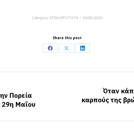
Category:
ΕΠΙΚΑΙΡΟΤΗΤΑ
30/05/2020
Share this post
Share
Share
Share
on
on
on
Facebook
X
LinkedIn
Όταν κάπ
την Πορεία
καρπούς της βρ
Next
ν 29η Μαΐου
post: