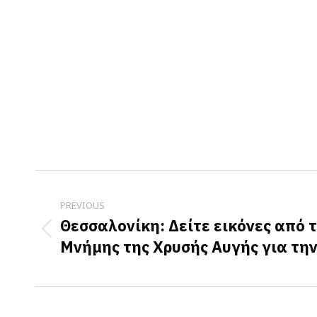
Post
navigation
PREVIOUS
Θεσσαλονίκη: Δείτε εικόνες από 
Previous
Μνήμης της Χρυσής Αυγής για τη
post: