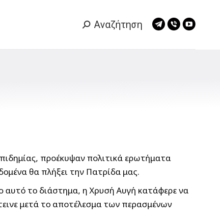
Αναζήτηση
Search:
Telegram
Viber
YouTub
page
page
page
opens
opens
opens
in
in
in
new
new
new
window
window
window
 επιδημίας, προέκυψαν πολιτικά ερωτήματα
δομένα θα πλήξει την Πατρίδα μας.
λο αυτό το διάστημα, η Χρυσή Αυγή κατάφερε να
έτεινε μετά το αποτέλεσμα των περασμένων