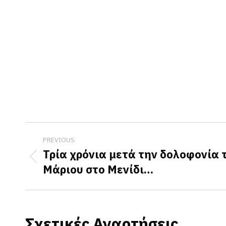
Post
PREVIOUS
navigation
Τρία χρόνια μετά την δολοφονία 
Previous
Μάριου στο Μενίδι…
post:
Σχετικές Αναρτήσεις