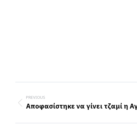
Post
navigation
PREVIOUS
Αποφασίστηκε να γίνει τζαμί η Α
Previous
post: