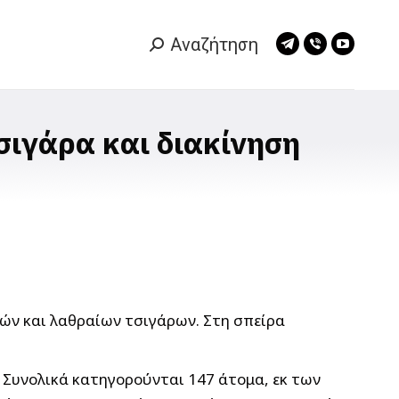
Αναζήτηση
Search:
Telegram
Viber
YouTub
page
page
page
opens
opens
opens
in
in
in
σιγάρα και διακίνηση
new
new
new
window
window
window
ών και λαθραίων τσιγάρων. Στη σπείρα
Συνολικά κατηγορούνται 147 άτομα, εκ των