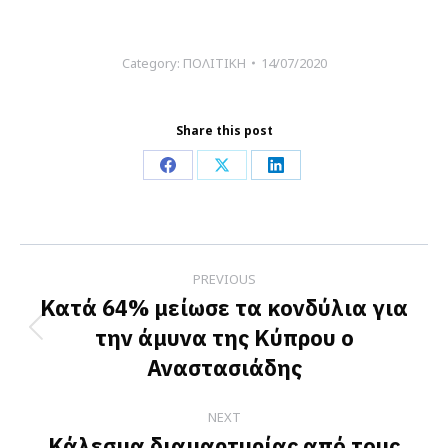
Category:
ΠΟΛΙΤΙΚΗ
14/07/2020
Share this post
Share
Share
Share
on
on
on
Facebook
X
LinkedIn
Post
PREVIOUS
navigation
Κατά 64% μείωσε τα κονδύλια για
την άμυνα της Κύπρου ο
Previous
Αναστασιάδης
post:
NEXT
Κάλεσμα διαμαρτυρίας από τους