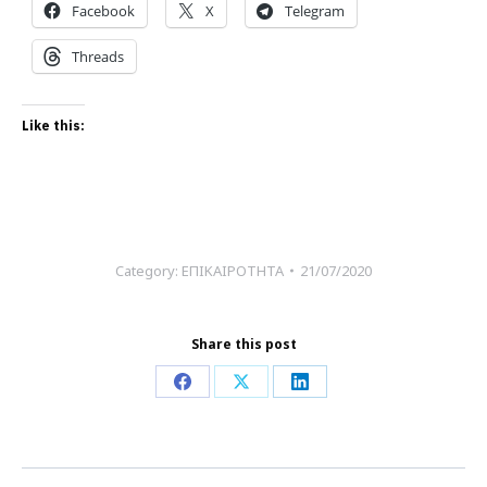
Facebook
X
Telegram
Threads
Like this:
Category:
ΕΠΙΚΑΙΡΟΤΗΤΑ
21/07/2020
Share this post
Share
Share
Share
on
on
on
Facebook
X
LinkedIn