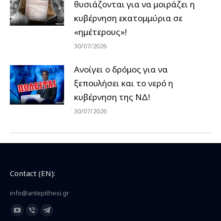
θυσιάζονται για να μοιράζει η
κυβέρνηση εκατομμύρια σε
«ημέτερους»!
30/07/2026
Ανοίγει ο δρόμος για να
ξεπουλήσει και το νερό η
κυβέρνηση της ΝΔ!
30/07/2026
Contact (EN):
info@antepithesi.gr
Find us on:
YouTube
Viber
Telegram