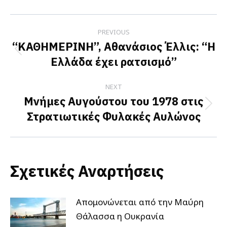
Facebook
X
LinkedIn
Post
PREVIOUS
navigation
“ΚΑΘΗΜΕΡΙΝΗ”, Αθανάσιος Έλλις: “Η
Previous
Ελλάδα έχει ρατσισμό”
post:
NEXT
Μνήμες Αυγούστου του 1978 στις
Next
Στρατιωτικές Φυλακές Αυλώνος
post:
Σχετικές Αναρτήσεις
Απομονώνεται από την Μαύρη
Θάλασσα η Ουκρανία