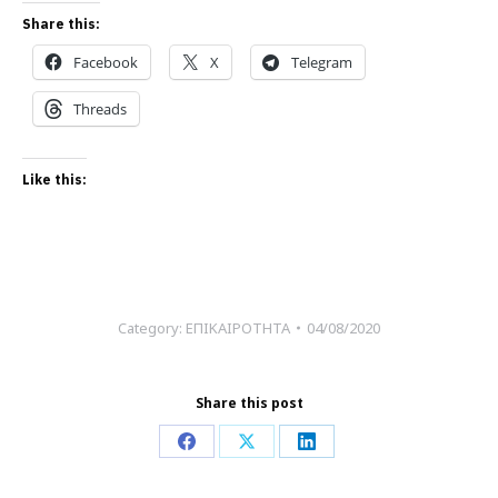
Share this:
Facebook
X
Telegram
Threads
Like this:
Category:
ΕΠΙΚΑΙΡΟΤΗΤΑ
04/08/2020
Share this post
Share
Share
Share
on
on
on