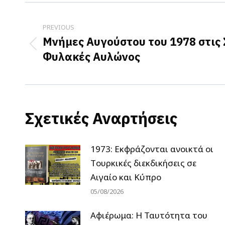
Post
navigation
PREVIOUS
Μνήμες Αυγούστου του 1978 στις 
Previous
Φυλακές Αυλώνος
post:
Σχετικές Αναρτήσεις
1973: Εκφράζονται ανοικτά οι
Tουρκικές διεκδικήσεις σε
Αιγαίο και Κύπρο
05/08/2026
Αφιέρωμα: Η Ταυτότητα του