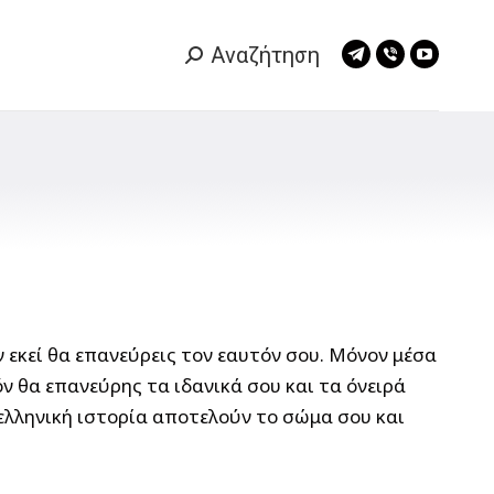
Αναζήτηση
Search:
Telegram
Viber
YouTub
page
page
page
opens
opens
opens
in
in
in
new
new
new
window
window
window
 εκεί θα επανεύρεις τον εαυτόν σου. Μόνον μέσα
ν θα επανεύρης τα ιδανικά σου και τα όνειρά
 ελληνική ιστορία αποτελούν το σώμα σου και