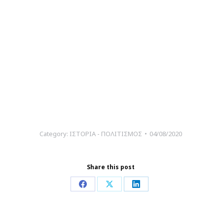
Category:
ΙΣΤΟΡΙΑ - ΠΟΛΙΤΙΣΜΟΣ
04/08/2020
Share this post
Share
Share
Share
on
on
on
Facebook
X
LinkedIn