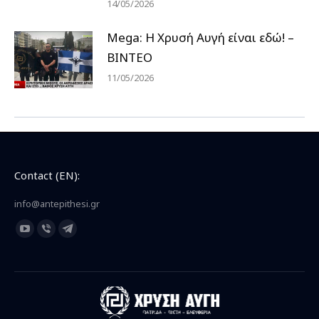
14/05/2026
Mega: Η Χρυσή Αυγή είναι εδώ! –
ΒΙΝΤΕΟ
11/05/2026
Contact (EN):
info@antepithesi.gr
Find us on:
YouTube
Viber
Telegram
page
page
page
opens
opens
opens
in
in
in
new
new
new