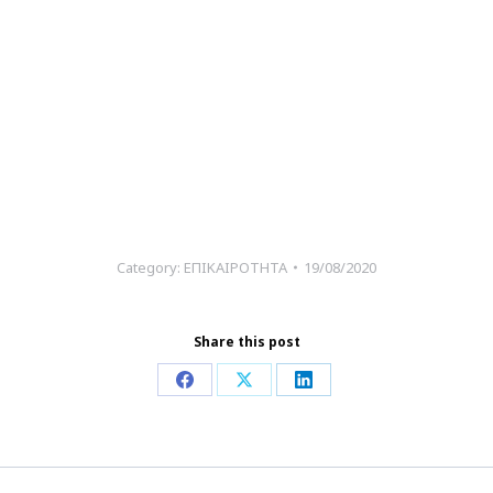
Category:
ΕΠΙΚΑΙΡΟΤΗΤΑ
19/08/2020
Share this post
Share
Share
Share
on
on
on
Facebook
X
LinkedIn