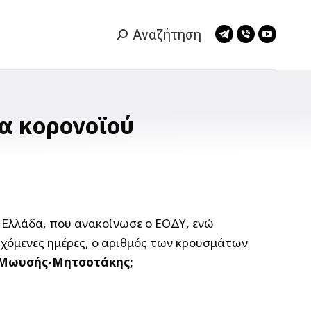
Αναζήτηση
Search:
Telegram
Viber
YouTub
page
page
page
opens
opens
opens
in
in
in
new
new
new
α κορονοϊού
window
window
window
 Ελλάδα, που ανακοίνωσε ο ΕΟΔΥ, ενώ
εχόμενες ημέρες, ο αριθμός των κρουσμάτων
ς Μωυσής-Μητσοτάκης;