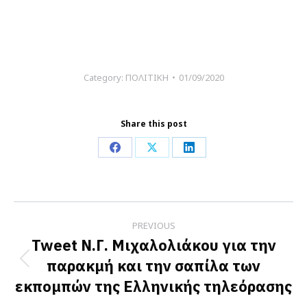
Category:
ΠΟΛΙΤΙΚΗ
01/09/2020
Share this post
Share
Share
Share
on
on
on
Facebook
X
LinkedIn
Post
PREVIOUS
navigation
Tweet Ν.Γ. Μιχαλολιάκου για την
παρακμή και την σαπίλα των
Previous
εκπομπών της Ελληνικής τηλεόρασης
post: