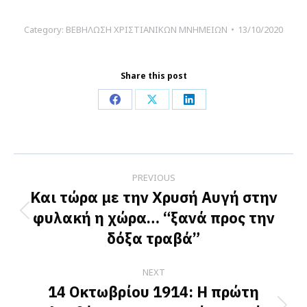
Category:
ΒΕΒΗΛΩΣΗ ΧΡΙΣΤΙΑΝΙΚΩΝ ΜΝΗΜΕΙΩΝ
13/10/2020
Share this post
Share
Share
Share
on
on
on
Facebook
X
LinkedIn
Post
PREVIOUS
navigation
Και τώρα με την Χρυσή Αυγή στην
φυλακή η χώρα… “ξανά προς την
Previous
δόξα τραβά”
post:
NEXT
14 Οκτωβρίου 1914: Η πρώτη