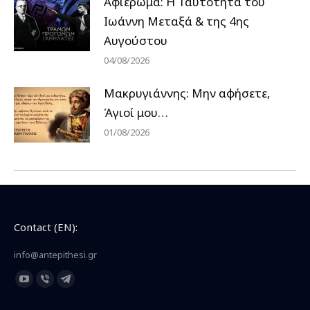
Αφιέρωμα: Η Ταυτότητα του
Ιωάννη Μεταξά & της 4ης
Αυγούστου
04/08/2026
Μακρυγιάννης: Μην αφήσετε,
Άγιοί μου…
01/08/2026
Contact (EN):
info@antepithesi.gr
Find us on:
YouTube
Viber
Telegram
page
page
page