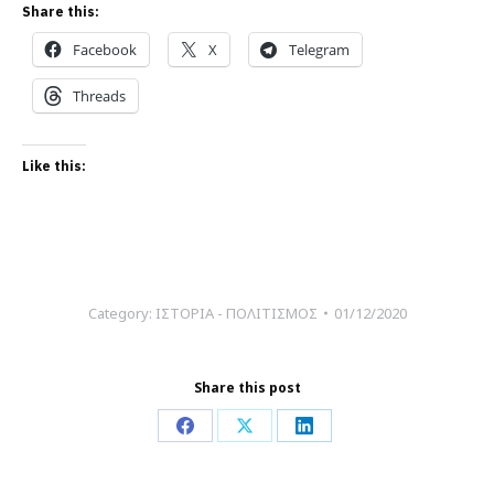
Share this:
Facebook
X
Telegram
Threads
Like this:
Category:
ΙΣΤΟΡΙΑ - ΠΟΛΙΤΙΣΜΟΣ
01/12/2020
Share this post
Share
Share
Share
on
on
on