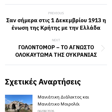
Facebook
X
LinkedIn
Post
PREVIOUS
navigation
Σαν σήμερα στις 1 Δεκεμβρίου 1913 η
Previous
ένωση της Κρήτης με την Ελλάδα
post:
NEXT
ΓΟΛΟΝΤΟΜΟΡ – ΤΟ ΑΓΝΩΣΤΟ
Next
ΟΛΟΚΑΥΤΩΜΑ ΤΗΣ ΟΥΚΡΑΝΙΑΣ
post:
Σχετικές Αναρτήσεις
Μανιάτικη Διάλεκτος και
Μανιάτικο Μοιρολόι
06/08/2026