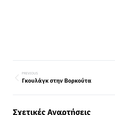
Post
navigation
PREVIOUS
Γκουλάγκ στην Βορκούτα
Previous
post:
Σχετικές Αναρτήσεις