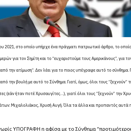
ου 2021, στο οποίο υπήρχε ένα πράγματι πατριωτικό άρθρο, το οποί
ερών για τον Σημίτη και το “ευχαριστούμε τους Αμερικάνους”, για τον
ό την ατίμωση”. Δεν λέει για το ποιος υπέγραφε αυτό το σύνθημα. Γ
πό την βουλή με αυτό το Σύνθημα. Γιατί, όμως, όλοι τους “ξεχνούν” τ
τες (εάν ήταν ποτέ Χρυσαυγίτες…), γιατί όλοι τους “ξεχνούν” την Χρυ
άτων: Μιχαλολιάκος, Χρυσή Αυγή. Όλα τα άλλα και προπαντός αυτά π
 χωρίς ΥΠΟΓΡΑΦΗ η αφίσα με το Σύνθημα “προτιμότερος