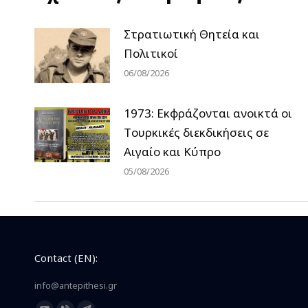
Στρατιωτική Θητεία και
Πολιτικοί
06/08/2026
1973: Εκφράζονται ανοικτά οι
Tουρκικές διεκδικήσεις σε
Αιγαίο και Κύπρο
05/08/2026
Contact (EN):
info@antepithesi.gr
Find us on: