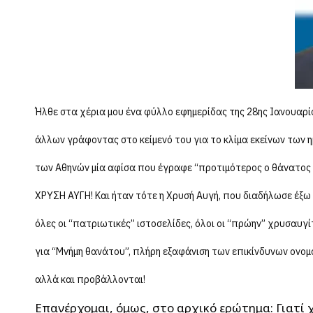
Ήλθε στα χέρια μου ένα φύλλο εφημερίδας της 28ης Ιανουαρί
άλλων γράφοντας στο κείμενό του για το κλίμα εκείνων των ημ
των Αθηνών μία αφίσα που έγραφε “προτιμότερος ο θάνατος απ
ΧΡΥΣΗ ΑΥΓΗ! Και ήταν τότε η Χρυσή Αυγή, που διαδήλωσε έξω α
όλες οι “πατριωτικές” ιστοσελίδες, όλοι οι “πρώην” χρυσαυγί
για “Μνήμη θανάτου”, πλήρη εξαφάνιση των επικίνδυνων ονομ
αλλά και προβάλλονται!
Επανέρχομαι, όμως, στο αρχικό ερώτημα: Γιατί