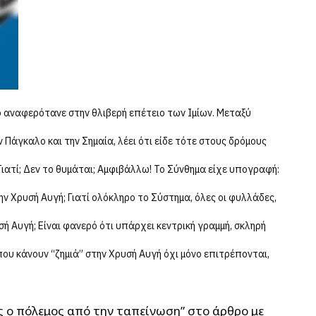
ο αναφερότανε στην θλιβερή επέτειο των Ιμίων. Μεταξύ
 Πάγκαλο και την Σημαία, λέει ότι είδε τότε στους δρόμους
ιατί; Δεν το θυμάται; Αμφιβάλλω! Το Σύνθημα είχε υπογραφή:
ην Χρυσή Αυγή; Γιατί ολόκληρο το Σύστημα, όλες οι φυλλάδες,
σή Αυγή; Είναι φανερό ότι υπάρχει κεντρική γραμμή, σκληρή
ου κάνουν “ζημιά” στην Χρυσή Αυγή όχι μόνο επιτρέπονται,
 ο πόλεμος από την ταπείνωση” στο άρθρο με