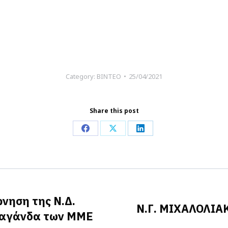
Category:
ΒΙΝΤΕΟ
25/04/2021
Share this post
Share
Share
Share
on
on
on
Facebook
X
LinkedIn
νηση της Ν.Δ.
Ν.Γ. ΜΙΧΑΛΟΛΙΑΚ
οπαγάνδα των ΜΜΕ
Next