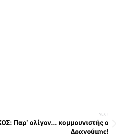
NEXT
ΟΣ: Παρ’ ολίγον… κομμουνιστής ο
Δραγούμης!