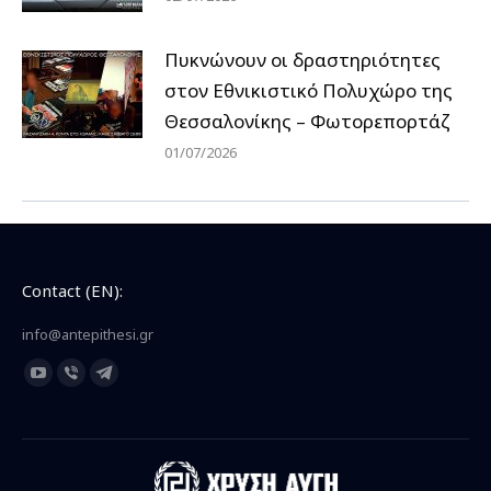
Πυκνώνουν οι δραστηριότητες
στον Εθνικιστικό Πολυχώρο της
Θεσσαλονίκης – Φωτορεπορτάζ
01/07/2026
Contact (EN):
info@antepithesi.gr
Find us on:
YouTube
Viber
Telegram
page
page
page
opens
opens
opens
in
in
in