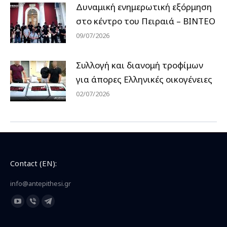
Δυναμική ενημερωτική εξόρμηση
στο κέντρο του Πειραιά – ΒΙΝΤΕΟ
09/07/2026
Συλλογή και διανομή τροφίμων
για άπορες Ελληνικές οικογένειες
02/07/2026
Contact (EN):
info@antepithesi.gr
Find us on:
YouTube
Viber
Telegram
page
page
page