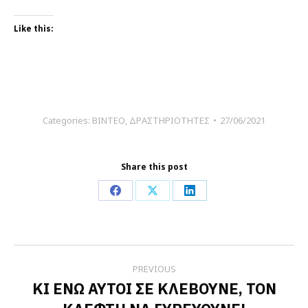
Like this:
Categories:
ΒΙΝΤΕΟ
,
ΔΡΑΣΤΗΡΙΟΤΗΤΕΣ
27/06/2021
Share this post
Share
Share
Share
on
on
on
Facebook
X
LinkedIn
Post
PREVIOUS
navigation
ΚΙ ΕΝΩ ΑΥΤΟΙ ΣΕ ΚΛΕΒΟΥΝΕ, ΤΟΝ