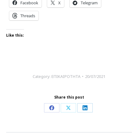
Facebook
X
Telegram
Threads
Like this:
Category:
ΕΠΙΚΑΙΡΟΤΗΤΑ
20/07/2021
Share this post
Share
Share
Share
on
on
on
Facebook
X
LinkedIn