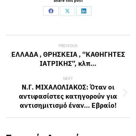
Share this post
Share
Share
Share
on
on
on
Facebook
X
LinkedIn
Post
PREVIOUS
navigation
ΕΛΛAΔΑ , ΘΡΗΣΚΕIΑ , “ΚΑΘΗΓΗΤΕΣ
Previous
ΙΑΤΡΙΚΗΣ”, κλπ…
post:
NEXT
Ν.Γ. ΜΙΧΑΛΟΛΙΑΚΟΣ: Όταν οι
αντιφασίστες κατηγορούν για
Next
αντισημιτισμό έναν… Εβραίο!
post: