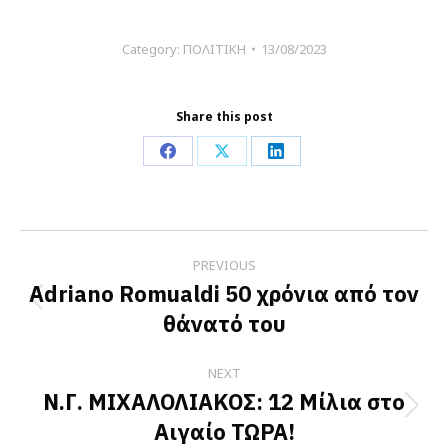
Category:
ΠΟΛΙΤΙΚΗ
13/08/2023
Share this post
Share
Share
Share
on
on
on
Facebook
X
LinkedIn
Post
PREVIOUS
navigation
Adriano Romualdi 50 χρόνια από τον
Previous
θάνατό του
post:
NEXT
Ν.Γ. ΜΙΧΑΛΟΛΙΑΚΟΣ: 12 Μίλια στο
Next
Αιγαίο ΤΩΡΑ!
post: