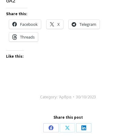
οΑ2
Share this:
Facebook
X
Telegram
Threads
Like this:
Category:
Άρθρα
30/10/2023
Share this post
Share
Share
Share