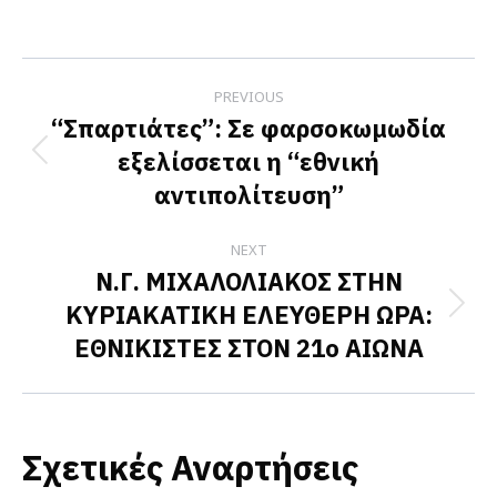
on
on
on
Facebook
X
LinkedIn
Post
PREVIOUS
navigation
“Σπαρτιάτες”: Σε φαρσοκωμωδία
εξελίσσεται η “εθνική
Previous
αντιπολίτευση”
post:
NEXT
Ν.Γ. ΜΙΧΑΛΟΛΙΑΚΟΣ ΣΤΗΝ
ΚΥΡΙΑΚΑΤΙΚΗ ΕΛΕΥΘΕΡΗ ΩΡΑ:
Next
ΕΘΝΙΚΙΣΤΕΣ ΣΤΟΝ 21ο ΑΙΩΝΑ
post:
Σχετικές Αναρτήσεις