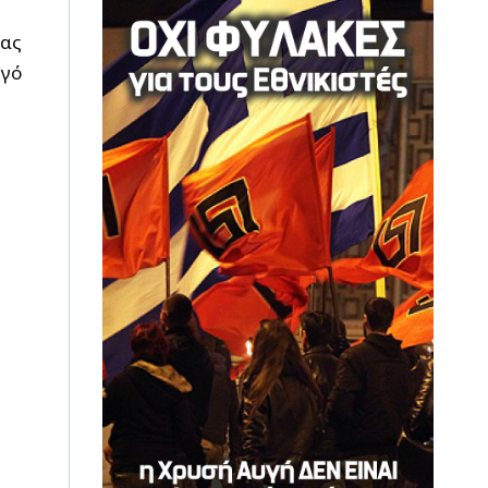
ίας
γό