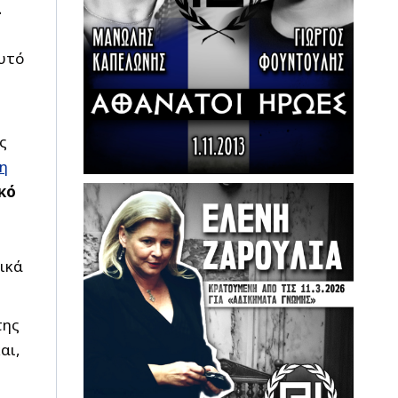
ι
υτό
ς
η
κό
γικά
της
αι,