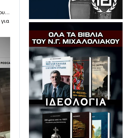
ου…
 για