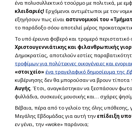
ένα πολυσυλλεκτικό τσούρμο με πολιτικά, με εμ
κλειδαριές!
Ερχόμενοι αντιμέτωποι με τον νομ
εξηγήσουν πως είναι
αστυνομικοί του «Τμήματ
το παράδοξο σόου αποτελεί μέρος προκαταρκτικ
Το υπό έρευνα φοβερό και τρομερό περιστατικό
Χριστουγεννιάτικης και φιλανθρωπικής γιορ
Δημοκρατίας, αποτελούν εστίες παραβατικότη
τροφίμων για πολύτεκνες οικογένειες και ενορι
«στοιχείο»
ένα τραγελαφικό δημοσίευμα της
Εφ
κυβέρνησης δεν θα μπορούσαν να βρουν τίποτα
Αυγής
. Έτσι, αναγκάστηκαν να ξεσπάσουν φωτ
φυλλάδια, συσκευές μουσικής και… σχάρες ψησί
Βέβαια, πέρα από το γελοίο της όλης υπόθεσης, 
Μεγάλης Εβδομάδας για αυτή την
επίδειξη υπο
εν γένει, την «woke» παράνοια;