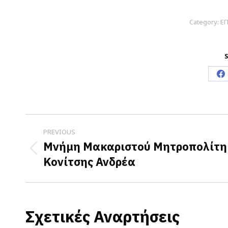
Category:
Ε
S
S
o
F
Post
PREVIOUS
navigation
Μνήμη Μακαριστού Μητροπολίτη
Previous
Κονίτσης Ανδρέα
post:
Σχετικές Αναρτήσεις