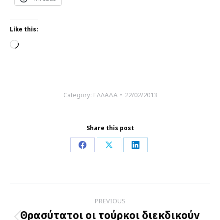
Like this:
Loading…
Category:
ΕΛΛΑΔΑ
22/02/2013
Share this post
Share
Share
Share
on
on
on
Facebook
X
LinkedIn
Post
PREVIOUS
navigation
Θρασύτατοι οι τούρκοι διεκδικούν