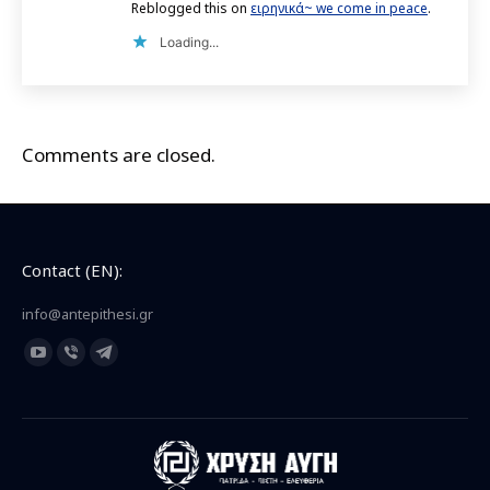
Reblogged this on
ειρηνικά~ we come in peace
.
Loading...
Comments are closed.
Contact (EN):
info@antepithesi.gr
Find us on:
YouTube
Viber
Telegram
page
page
page
opens
opens
opens
in
in
in
new
new
new