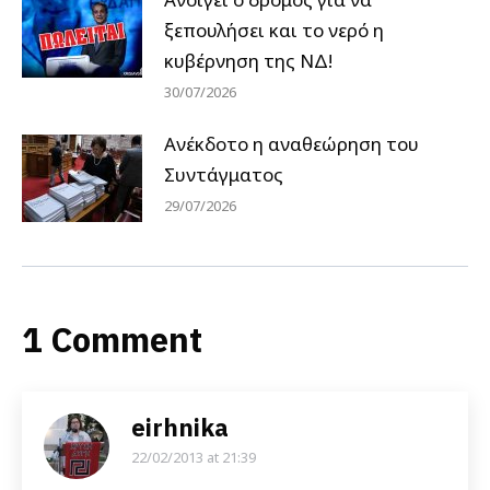
ξεπουλήσει και το νερό η
κυβέρνηση της ΝΔ!
30/07/2026
Ανέκδοτο η αναθεώρηση του
Συντάγματος
29/07/2026
1 Comment
eirhnika
22/02/2013 at 21:39
says: