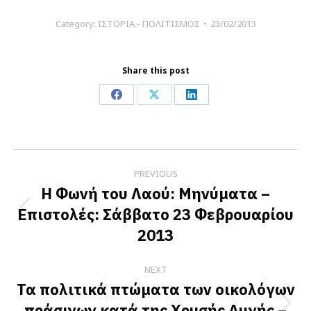
Category:
ΙΣΤΟΡΙΑ - ΠΟΛΙΤΙΣΜΟΣ
23/02/2013
Share this post
Share
Share
Share
on
on
on
Facebook
X
LinkedIn
Post
PREVIOUS
navigation
Η Φωνή του Λαού: Μηνύματα –
Επιστολές: Σάββατο 23 Φεβρουαρίου
Previous
2013
post:
NEXT
Τα πολιτικά πτώματα των οικολόγων
πράσινων κατά της Χρυσής Αυγής –
Next