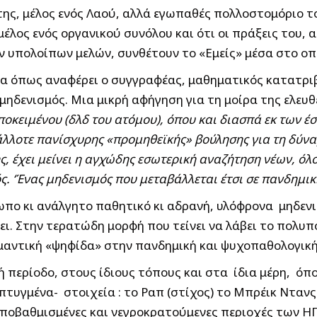
λίτης, μέλος ενός Λαού, αλλά εγωπαθές πολλοστομόριο 
έλος ενός οργανικού συνόλου και ότι οι πράξεις του, απ
ων υπολοίπων μελών, συνθέτουν το «Εμείς» μέσα στο οπ
οία όπως αναφέρει ο συγγραφέας, μαθηματικός κατατρι
ηδενισμός. Μια μικρή αφήγηση για τη μοίρα της ελευθε
ποκειμένου (δλδ του ατόμου), όπου και διασπά εκ των 
 άλλοτε πανίσχυρης «προμηθεϊκής» βούλησης για τη δύν
ης, έχει μείνει η αγχώδης εσωτερική αναζήτηση νέων, 
ός. ‘Ένας μηδενισμός που μεταβάλλεται έτσι σε πανδημ
ωπο κι ανάλγητο παθητικό κι αδρανή, υλόφρονα μηδεν
γει. Στην τερατώδη μορφή που τείνει να λάβει το πολ
σημαντική «ψηφίδα» στην πανδημική και ψυχοπαθολογι
κή περίοδο, στους ίδιους τόπους και στα ίδια μέρη, ό
υγμένα- στοιχεία : το Ραπ (στίχος) το Μπρέικ Ντανς (
 υποβαθμισμένες και νεγροκρατούμενες περιοχές των Η