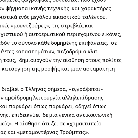
ουν ψήγματα ικανής τεχνικής και χαρακτήρες
στικά ενός μεγάλου εικαστικού ταλέντου.
κές «μουντζούρες», τις στρεβλές και
ιστικού ή αυτοερωτικού περιεχομένου εικόνες,
δόν το σύνολο κάθε δομημένης επιφάνειας, σε
, τέντες καταστημάτων, πεζοδρόμια κλπ.
κή τους, δημιουργούν την αίσθηση στους πολίτες
ή κατάργηση της μορφής και μιαν ασταμάτητη
διαβιεί ο Έλληνας σήμερα, «εγγράφεται»
ην αμφίδρομη λειτουργία αλληλεπίδρασης
 και παρκάρει όπως παρκάρει, οδηγεί όπως
νής, επιδεικνύει δε μια γενικά αντικοινωνική
ίς». Η αίσθηση ότι ζει σε «χαμαιτυπείο
ζας και «μεταμοντέρνας Τρούμπας».