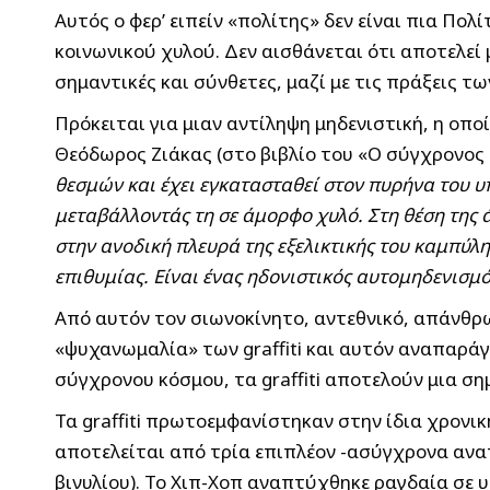
Αυτός ο φερ’ ειπείν «πολίτης» δεν είναι πια Πο
κοινωνικού χυλού. Δεν αισθάνεται ότι αποτελεί μ
σημαντικές και σύνθετες, μαζί με τις πράξεις τ
Πρόκειται για μιαν αντίληψη μηδενιστική, η οπ
Θεόδωρος Ζιάκας (στο βιβλίο του «Ο σύγχρονος μ
θεσμών και έχει εγκατασταθεί στον πυρήνα του υ
μεταβάλλοντάς τη σε άμορφο χυλό. Στη θέση της
στην ανοδική πλευρά της εξελικτικής του καμπύλ
επιθυμίας. Είναι ένας ηδονιστικός αυτομηδενισμ
Από αυτόν τον σιωνοκίνητο, αντεθνικό, απάνθρ
«ψυχανωμαλία» των graffiti και αυτόν αναπαρά
σύγχρονου κόσμου, τα graffiti αποτελούν μια 
Τα graffiti πρωτοεμφανίστηκαν στην ίδια χρονι
αποτελείται από τρία επιπλέον -ασύγχρονα αναπτ
βινυλίου). Το Χιπ-Χοπ αναπτύχθηκε ραγδαία σε