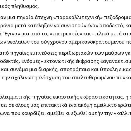
ρικός πληθυσμός.
ύσαν μια πηγαία άτεχνη «παρακαλλιτεχνική» πεζοδρομι
ρόνια μετά κατέληξαν να συνιστούν έναν αποδεκτό, κ
 Έγιναν μια από τις «επιτρεπτές» και -τελικά μετά απ
των νεολαίων του σύγχρονου αμερικανοκρατούμενου π
fiti από πηγαίες εμπνεύσεις περιθωριακών των μαύρων 
οδεκτές, «νόρμες» εκτονωτικής έκφρασης «αγανακτισ
α και συνάμα μια διαρκής, αποτρόπαια και ύπουλη εικ
με την αχαλίνωτη ενίσχυση του απελευθερωμένου παγκ
ολειμματικής πηγαίας εικαστικής εκφραστικότητας, η
τει σε όλους μας επιτακτικά ένα ακόμη αμείλικτο ερώ
α που κουρδίζει, αμείβει κι εξωθεί αυτήν την «καλλιτ