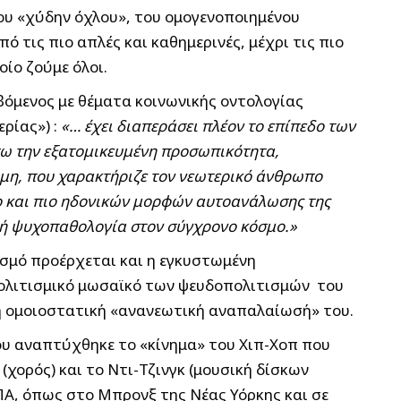
του «χύδην όχλου», του ομογενοποιημένου
ό τις πιο απλές και καθημερινές, μέχρι τις πιο
οίο ζούμε όλοι.
βόμενος με θέματα κοινωνικής οντολογίας
ρίας») :
«… έχει διαπεράσει πλέον το επίπεδο των
έσω την εξατομικευμένη προσωπικότητα,
αμη, που χαρακτήριζε τον νεωτερικό άνθρωπο
όλο και πιο ηδονικών μορφών αυτοανάλωσης της
ική ψυχοπαθολογία στον σύγχρονο κόσμο.»
ισμό προέρχεται και η εγκυστωμένη
υπολιτισμικό μωσαϊκό των ψευδοπολιτισμών του
κή ομοιοστατική «ανανεωτική αναπαλαίωσή» του.
που αναπτύχθηκε το «κίνημα» του Χιπ-Χοπ που
χορός) και το Ντι-Τζινγκ (μουσική δίσκων
ΠΑ, όπως στο Μπρονξ της Νέας Υόρκης και σε