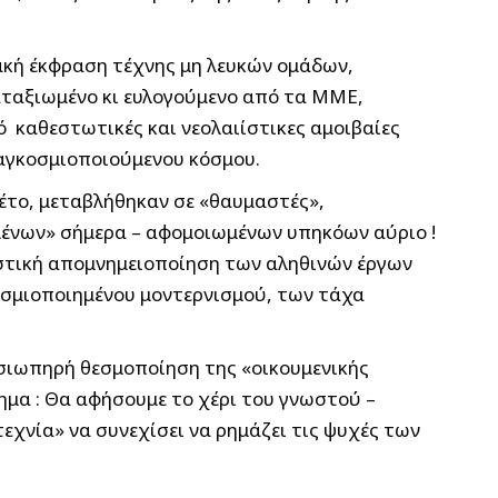
ακή έκφραση τέχνης μη λευκών ομάδων,
αταξιωμένο κι ευλογούμενο από τα ΜΜΕ,
ό καθεστωτικές και νεολαιίστικες αμοιβαίες
αγκοσμιοποιούμενου κόσμου.
γκέτο, μεταβλήθηκαν σε «θαυμαστές»,
μένων» σήμερα – αφομοιωμένων υπηκόων αύριο !
αστική απομνημειοποίηση των αληθινών έργων
οσμιοποιημένου μοντερνισμού, των τάχα
 σιωπηρή θεσμοποίηση της «οικουμενικής
τημα : Θα αφήσουμε το χέρι του γνωστού –
εχνία» να συνεχίσει να ρημάζει τις ψυχές των