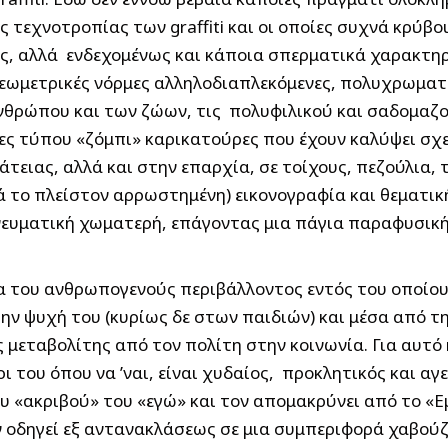
ς τεχνοτροπίας των graffiti και οι οποίες συχνά κρύβ
ς, αλλά ενδεχομένως και κάποια σπερματικά χαρακτηρι
γεωμετρικές νόρμες αλληλοδιαπλεκόμενες, πολυχρωματι
θρώπου και των ζώων, τις πολυφιλικού και σαδομαζοχ
ες τύπου «ζόμπι» καρικατούρες που έχουν καλύψει σχε
ράτειας, αλλά και στην επαρχία, σε τοίχους, πεζούλια
ατά το πλείστον αρρωστημένη) εικονογραφία και θεματι
 πνευματική χωματερή, επάγοντας μια πάγια παραφυσικ
α του ανθρωπογενούς περιβάλλοντος εντός του οποίου 
ην ψυχή του (κυρίως δε στων παιδιών) και μέσα από τ
ς μεταβολίτης από τον πολίτη στην κοινωνία. Για αυτό
ι του όπου να ’ναι, είναι χυδαίος, προκλητικός και αγε
«ακριβού» του «εγώ» και τον απομακρύνει από το «Εμε
ον οδηγεί εξ αντανακλάσεως σε μια συμπεριφορά χαβού