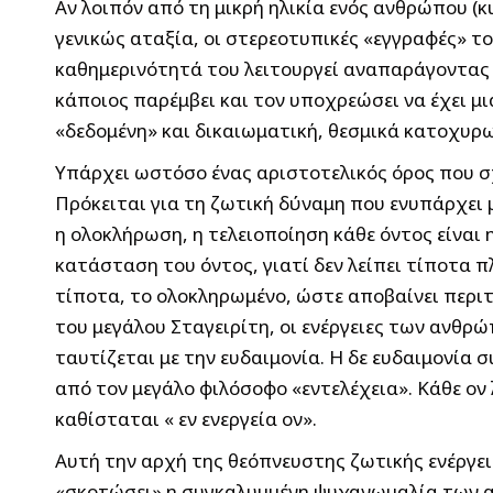
Αν λοιπόν από τη μικρή ηλικία ενός ανθρώπου (
γενικώς αταξία, οι στερεοτυπικές «εγγραφές» τ
καθημερινότητά του λειτουργεί αναπαράγοντας α
κάποιος παρέμβει και τον υποχρεώσει να έχει μι
«δεδομένη» και δικαιωματική, θεσμικά κατοχυρ
Υπάρχει ωστόσο ένας αριστοτελικός όρος που σχ
Πρόκειται για τη ζωτική δύναμη που ενυπάρχει μ
η ολοκλήρωση, η τελειοποίηση κάθε όντος είναι 
κατάσταση του όντος, γιατί δεν λείπει τίποτα π
τίποτα, το ολοκληρωμένο, ώστε αποβαίνει περι
του μεγάλου Σταγειρίτη, οι ενέργειες των ανθρ
ταυτίζεται με την ευδαιμονία. Η δε ευδαιμονία
από τον μεγάλο φιλόσοφο «εντελέχεια». Κάθε ον 
καθίσταται « εν ενεργεία ον».
Αυτή την αρχή της θεόπνευστης ζωτικής ενέργει
«σκοτώσει» η συγκαλυμμένη ψυχανωμαλία των gra