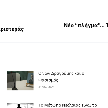
on
on
on
Facebook
X
LinkedIn
Νέο “πλήγμα”… Τ
αριστεράς
Next
post:
Ο Ίων Δραγούμης και ο
Φασισμός
31/07/2026
Το Μέτωπο Νεολαίας είναι το