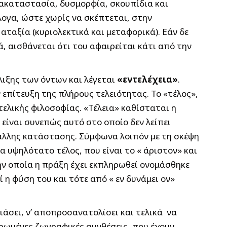
ι ακαταστασία, δυσμορφία, σκουπίδια και
λογα, ώστε χωρίς να σκέπτεται, στην
ταξία (κυριολεκτικά και μεταφορικά). Εάν δε
, αισθάνεται ότι του αφαιρείται κάτι από την
λιξης των όντων και λέγεται
«εντελέχεια»
.
 επίτευξη της πλήρους τελειότητας. Το «τέλος»,
τελικής φιλοσοφίας. «Τέλεια» καθίσταται η
 είναι συνεπώς αυτό στο οποίο δεν λείπει
 άλλης κατάστασης. Σύμφωνα λοιπόν με τη σκέψη
 υψηλότατο τέλος, που είναι το « άριστον» και
την οποία η πράξη έχει εκπληρωθεί ονομάσθηκε
 η φύση του και τότε από « εν δυνάμει ον»
ιάσει, ν’ αποπροσανατολίσει και τελικά να
ηρωμένες ζωγραφικές συνθέσεις, που έχουν