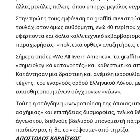
άλλες μεγάλες πόλεις, όπου υπήρχε μεγάλος νεγ
Στην πρώτη τους εμφάνιση τα graffiti συνιστο
τουλάχιστον όμως αυθόρμητη, ενώ 40 περίπου χ
υφέρποντα και δόλιο καλλιτεχνικό εκβαρβαρισμό.
παραχωρήσεις- «πολιτικά ορθές» αναζητήσεις 
Σήμερα οπότε «We All live in America», τα graf
«σημειολογικά κατανοητές» και καθεστωτικά απ
Κατάντησαν μια δραστική και ανέμελη ιεροσυλί
τέχνης, του εναργούς ορθού Ελληνικού Λόγου, 
ευαισθητοποιημένων σύγχρονων «νέων».
Τούτη η στάγδην ημινεγροποίηση της όποιας υπ
ασχήμιας» και επιτήδειας δυσμορφίας, τελικά θέ
άγνωστου, διεθνούς βδελυρού υπονομευτή πάτρων
παιδιών μας ή θα το «κόψουμε» από τη ρίζα;
ΑΠΟΣΤΟΛΟΣ ΚΑΡΑΪΣΚΟΣ