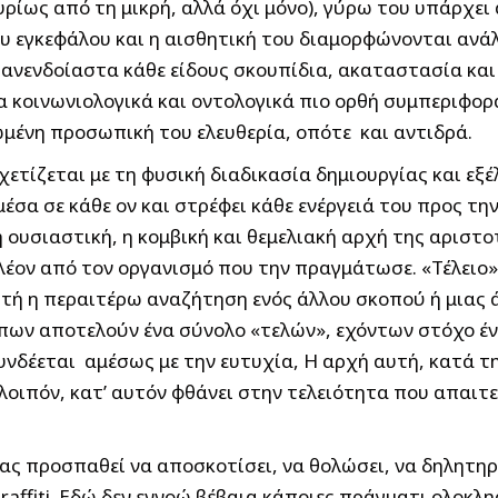
κυρίως από τη μικρή, αλλά όχι μόνο), γύρω του υπάρχε
ου εγκεφάλου και η αισθητική του διαμορφώνονται ανά
νενδοίαστα κάθε είδους σκουπίδια, ακαταστασία και α
α κοινωνιολογικά και οντολογικά πιο ορθή συμπεριφορά
ωμένη προσωπική του ελευθερία, οπότε και αντιδρά.
ετίζεται με τη φυσική διαδικασία δημιουργίας και εξέ
έσα σε κάθε ον και στρέφει κάθε ενέργειά του προς την
η ουσιαστική, η κομβική και θεμελιακή αρχή της αριστο
λέον από τον οργανισμό που την πραγμάτωσε. «Τέλειο»
ττή η περαιτέρω αναζήτηση ενός άλλου σκοπού ή μιας
ώπων αποτελούν ένα σύνολο «τελών», εχόντων στόχο ένα
 συνδέεται αμέσως με την ευτυχία, Η αρχή αυτή, κατά 
λοιπόν, κατ’ αυτόν φθάνει στην τελειότητα που απαιτεί
ας προσπαθεί να αποσκοτίσει, να θολώσει, να δηλητηρ
ffiti. Εδώ δεν εννοώ βέβαια κάποιες πράγματι ολοκλ