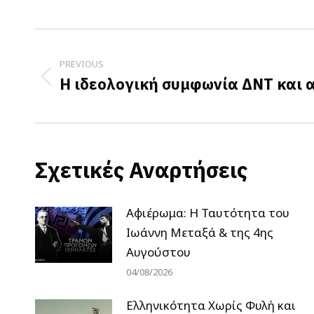
Post
navigation
PREVIOUS
Η ιδεολογική συμφωνία ΔΝΤ και 
Previous
post:
Σχετικές Αναρτήσεις
Αφιέρωμα: Η Ταυτότητα του
Ιωάννη Μεταξά & της 4ης
Αυγούστου
04/08/2026
Ελληνικότητα Χωρίς Φυλή και