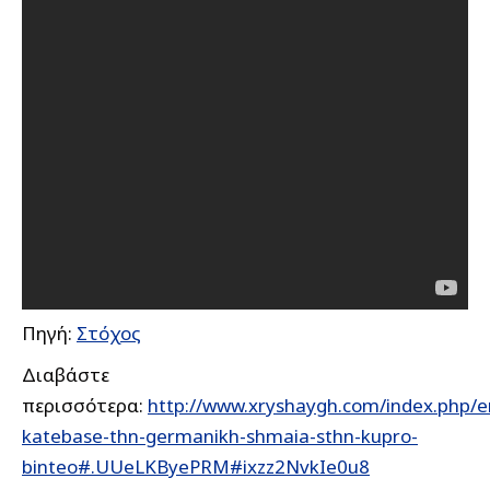
Πηγή:
Στόχος
Διαβάστε
περισσότερα:
http://www.xryshaygh.com/index.php/en
katebase-thn-germanikh-shmaia-sthn-kupro-
binteo#.UUeLKByePRM#ixzz2NvkIe0u8