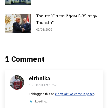
Τραμπ: “Θα πουλήσω F-35 στην
Τουρκία”
05/08/2026
1 Comment
eirhnika
19/03/2013 at 16:57
says:
Reblogged this on
ειρηνικά~ we come in peace
.
Loading...