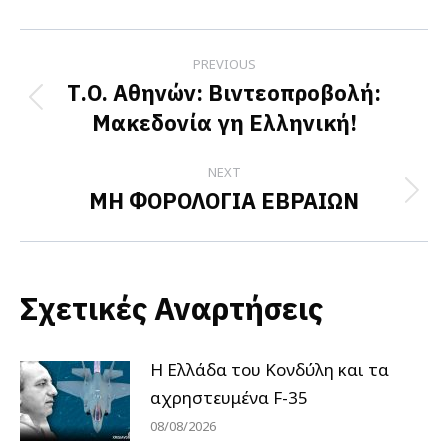
Facebook
X
LinkedIn
Post
PREVIOUS
navigation
Τ.Ο. Αθηνών: Βιντεοπροβολή:
Previous
Μακεδονία γη Ελληνική!
post:
NEXT
MH ΦΟΡΟΛΟΓΙΑ ΕΒΡΑΙΩΝ
Next
post:
Σχετικές Αναρτήσεις
Η Ελλάδα του Κονδύλη και τα
αχρηστευμένα F-35
08/08/2026