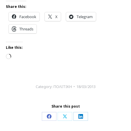
Share this:
Facebook
X
Telegram
Threads
Like this:
Loading…
Category:
ΠΟΛΙΤΙΚΗ
18/03/2013
Share this post
Share
Share
Share
on
on
on