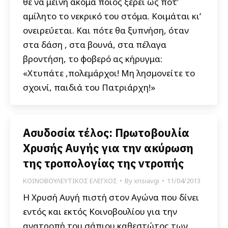
θε να μείνη ακόμα ποιος ξέρει ως πότ’
αμίλητο το νεκρικό του στόμα. Κοιμάται κι’
ονειρεύεται. Και πότε θα ξυπνήση, όταν
στα δάση , στα βουνά, στα πέλαγα
βροντήση, το φοβερό ας κήρυγμα:
«Χτυπάτε ,πολεμάρχοι! Μη λησμονείτε το
σχοινί, παιδιά του Πατριάρχη!»
Ασυδοσία τέλος: Πρωτοβουλία
Χρυσής Αυγής για την ακύρωση
της τροπολογίας της ντροπής
ΚΟΙΝΟΒΟΥΛΕΥΤΙΚΟΣ ΕΛΕΓΧΟΣ
By
xrisiavgi
11/04/2013
Η Χρυσή Αυγή πιστή στον Αγώνα που δίνει
εντός και εκτός Κοινοβουλίου για την
ανατροπή του σάπιου καθεστώτος των