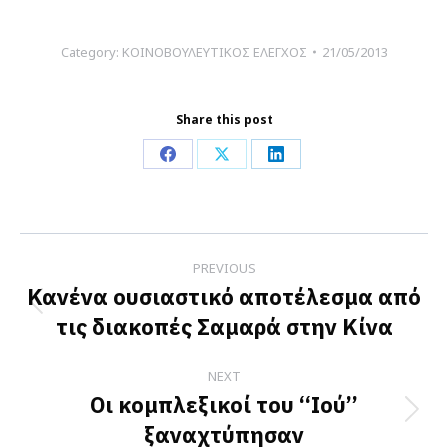
Category:
ΚΟΙΝΟΒΟΥΛΕΥΤΙΚΟΣ ΕΛΕΓΧΟΣ
21/05/2013
Share this post
Share
Share
Share
on
on
on
Facebook
X
LinkedIn
Post
PREVIOUS
navigation
Κανένα ουσιαστικό αποτέλεσμα από
Previous
τις διακοπές Σαμαρά στην Κίνα
post:
NEXT
Οι κομπλεξικοί του ‘‘Ιού’’
Next
ξαναχτύπησαν