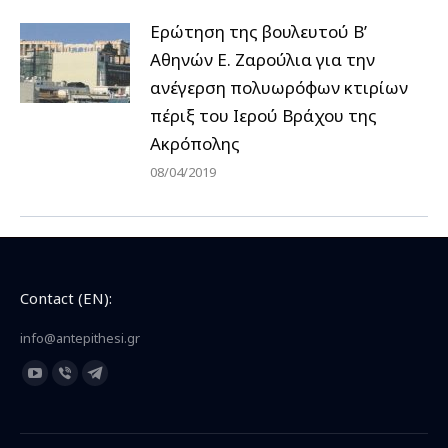
Ερώτηση της βουλευτού Β’
Αθηνών Ε. Ζαρούλια για την
ανέγερση πολυωρόφων κτιρίων
πέριξ του Ιερού Βράχου της
Ακρόπολης
08/04/2019
Contact (EN):
info@antepithesi.gr
Find us on:
YouTube
Viber
Telegram
page
page
page
opens
opens
opens