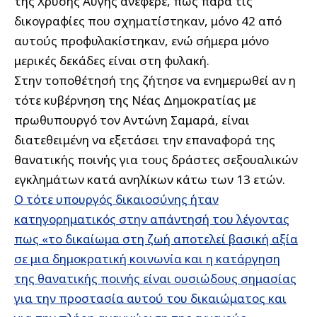
της Χρυσής Αυγής ανέφερε, πως παρά τις
δικογραφίες που σχηματίστηκαν, μόνο 42 από
αυτούς προφυλακίστηκαν, ενώ σήμερα μόνο
μερικές δεκάδες είναι στη φυλακή.
Στην τοποθέτησή της ζήτησε να ενημερωθεί αν η
τότε κυβέρνηση της Νέας Δημοκρατίας με
πρωθυπουργό τον Αντώνη Σαμαρά, είναι
διατεθειμένη να εξετάσει την επαναφορά της
θανατικής ποινής για τους δράστες σεξουαλικών
εγκλημάτων κατά ανηλίκων κάτω των 13 ετών.
Ο τότε υπουργός δικαιοσύνης ήταν
κατηγορηματικός στην απάντησή του λέγοντας
πως «το δικαίωμα στη ζωή αποτελεί βασική αξία
σε μια δημοκρατική κοινωνία και η κατάργηση
της θανατικής ποινής είναι ουσιώδους σημασίας
για την προστασία αυτού του δικαιώματος και