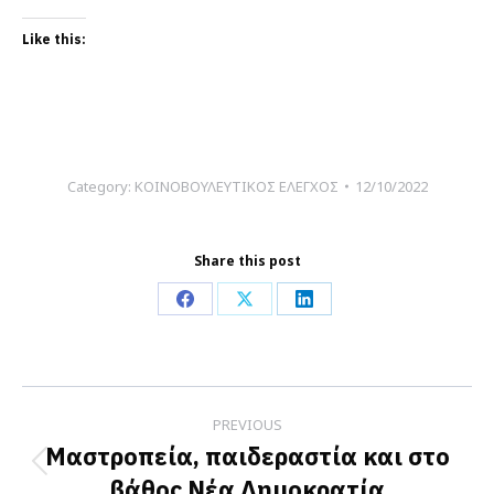
Like this:
Category:
ΚΟΙΝΟΒΟΥΛΕΥΤΙΚΟΣ ΕΛΕΓΧΟΣ
12/10/2022
Share this post
Share
Share
Share
on
on
on
Facebook
X
LinkedIn
Post
PREVIOUS
navigation
Μαστροπεία, παιδεραστία και στο
Previous
βάθος Νέα Δημοκρατία