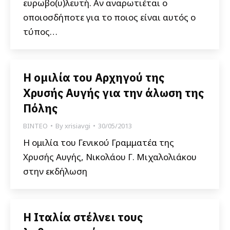
ευρωβο(υ)λευτή. Αν αναρωτιέται ο
οποιοσδήποτε για το ποιος είναι αυτός ο
τύπος…
Η ομιλία του Αρχηγού της
Χρυσής Αυγής για την άλωση της
Πόλης
ΒΙΝΤΕΟ
By
xrisiavgi
30/05/2013
Η ομιλία του Γενικού Γραμματέα της
Χρυσής Αυγής, Νικολάου Γ. Μιχαλολιάκου
στην εκδήλωση
Η Ιταλία στέλνει τους