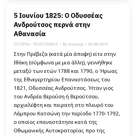
5 Ιουνίου 1825: Ο Οδυσσέας
Ανδρούτσος περνά στην
Αθανασία
ΙΣΤΟΡΙΑ - ΠΟΛΙΤΙΣΜΟΣ
By
xrisiavgi
05/06/2013
Στην Πρέβεζα (κατά μία άποψη) είτε στην
Ιθάκη (σύμφωνα με μια άλλη), γεννήθηκε
μεταξύ των ετών 1788 και 1790, ο Ήρωας
της Εθνεγερτηρίου Επαναστάσεως του
1821, Οδυσσέας Ανδρούτσος. Ήταν γιος
του Ανδρέα Βερούση ή Βερούτσου,
αρχικλέφτη και πειρατή στο πλευρό του
Λάμπρου Κατσώνη την περίοδο 1770-1792,
ο οποίος επαναστάτησε κατά της
Οθωμανικής Αυτοκρατορίας προ της